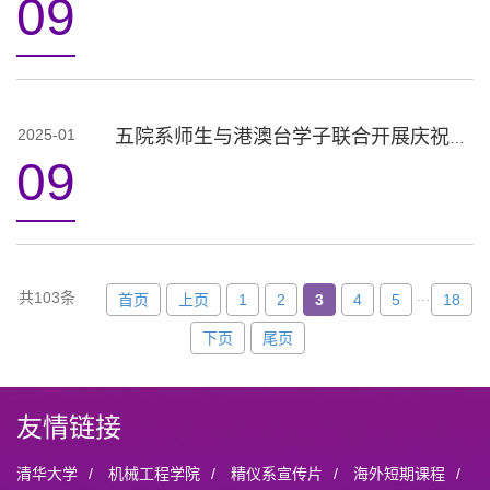
09
2025-01
五院系师生与港澳台学子联合开展庆祝澳门回归祖国25周年主题学习活动
09
...
共103条
首页
上页
1
2
3
4
5
18
下页
尾页
友情链接
清华大学
/
机械工程学院
/
精仪系宣传片
/
海外短期课程
/