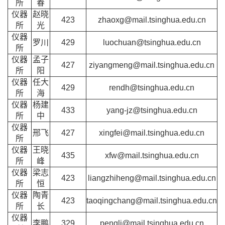
所
春
仪器
赵晓
423
zhaoxg@mail.tsinghua.edu.cn
所
光
仪器
罗川
429
luochuan@tsinghua.edu.cn
所
仪器
孟子
427
ziyangmeng@mail.tsinghua.edu.cn
所
阳
仪器
任大
429
rendh@tsinghua.edu.cn
所
海
仪器
杨建
433
yang-jz@tsinghua.edu.cn
所
中
仪器
邢飞
427
xingfei@mail.tsinghua.edu.cn
所
仪器
王晓
435
xfw@mail.tsinghua.edu.cn
所
峰
仪器
梁志
423
liangzhiheng@mail.tsinghua.edu.cn
所
恒
仪器
陶青
423
taoqingchang@mail.tsinghua.edu.cn
所
长
仪器
李鹏
329
pengli@mail.tsinghua.edu.cn