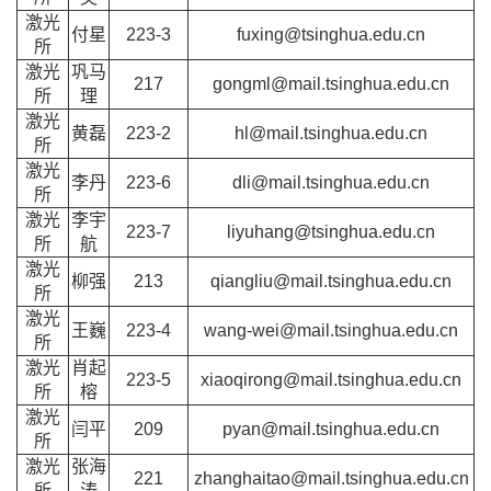
激光
付星
223-3
fuxing@tsinghua.edu.cn
所
激光
巩马
217
gongml@mail.tsinghua.edu.cn
所
理
激光
黄磊
223-2
hl@mail.tsinghua.edu.cn
所
激光
李丹
223-6
dli@mail.tsinghua.edu.cn
所
激光
李宇
223-7
liyuhang@tsinghua.edu.cn
所
航
激光
柳强
213
qiangliu@mail.tsinghua.edu.cn
所
激光
王巍
223-4
wang-wei@mail.tsinghua.edu.cn
所
激光
肖起
223-5
xiaoqirong@mail.tsinghua.edu.cn
所
榕
激光
闫平
209
pyan@mail.tsinghua.edu.cn
所
激光
张海
221
zhanghaitao@mail.tsinghua.edu.cn
所
涛