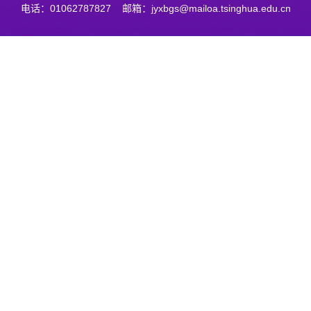
电话：01062787827 邮箱：jyxbgs@mailoa.tsinghua.edu.cn