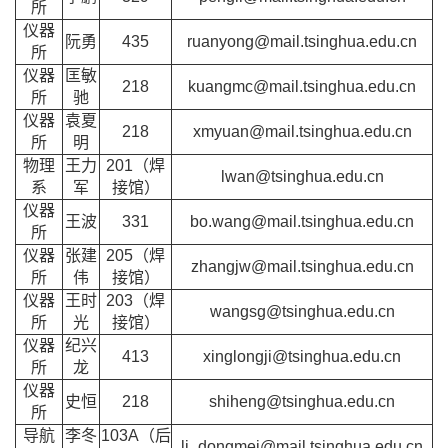
所
仪器
阮勇
435
ruanyong@mail.tsinghua.edu.cn
所
仪器
匡敏
218
kuangmc@mail.tsinghua.edu.cn
所
驰
仪器
袁夏
218
xmyuan@mail.tsinghua.edu.cn
所
明
物理
王力
201（焊
lwan@tsinghua.edu.cn
系
军
接馆）
仪器
王波
331
bo.wang@mail.tsinghua.edu.cn
所
仪器
张建
205（焊
zhangjw@mail.tsinghua.edu.cn
所
伟
接馆）
仪器
王时
203（焊
wangsg@tsinghua.edu.cn
所
光
接馆）
仪器
纪兴
413
xinglongji@tsinghua.edu.cn
所
龙
仪器
史恒
218
shiheng@tsinghua.edu.cn
所
导航
李冬
103A（后
li_dongmei@mail.tsinghua.edu.cn