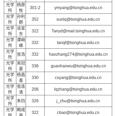
光学
杨原
301-2
ymyang@tsinghua.edu.cn
所
牧
光学
孙利
352
sunlq@tsinghua.edu.cn
所
群
光学
谈宜
322
Tanyd@mail.tsinghua.edu.cn
所
东
光学
谭峭
332
tanqf@tsinghua.edu.cn
所
峰
光学
张浩
332
haozhang274@tsinghua.edu.cn
所
光学
吴冠
336
guanhaowu@tsinghua.edu.cn
所
豪
光学
杨昌
330
cxyang@tsinghua.edu.cn
所
喜
光学
张连
206
lqzhang@tsinghua.edu.cn
所
清
光学
朱钧
326
j_zhu@tsinghua.edu.cn
所
光学
鲍成
322
cbao@tsinghua.edu.cn
所
英